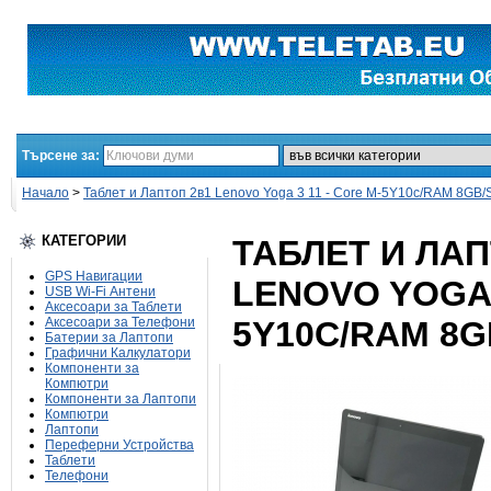
Търсене за:
Начало
>
Таблет и Лаптоп 2в1 Lenovo Yoga 3 11 - Core M-5Y10c/RAM 8G
КАТЕГОРИИ
ТАБЛЕТ И ЛАП
GPS Навигации
LENOVO YOGA 
USB Wi-Fi Антени
Аксесоари за Таблети
Аксесоари за Телефони
5Y10C/RAM 8G
Батерии за Лаптопи
Графични Калкулатори
Компоненти за
Компютри
Компоненти за Лаптопи
Компютри
Лаптопи
Переферни Устройства
Таблети
Телефони