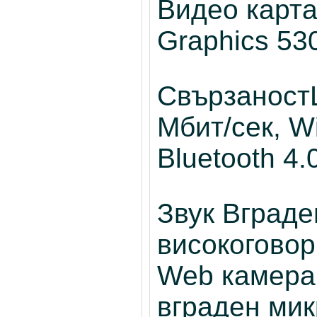
Видео карта
Graphics 53
Свързаност
Мбит/сек, Wi
Bluetooth 4.
Звук Вграде
високогово
Web камера
вграден ми