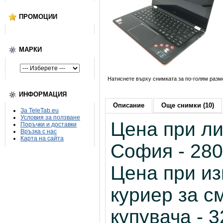
ПРОМОЦИИ
МАРКИ
Натиснете върху снимката за по-голям разм
ИНФОРМАЦИЯ
Описание
Още снимки (10)
За TeleTab.eu
Условия за ползване
Цена при ли
Поръчки и доставки
Връзка с нас
Карта на сайта
София - 280
Цена при и
куриер за с
купувача - 