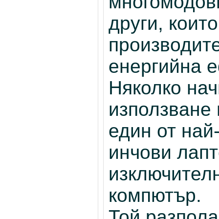
многомодови
други, коит
производите
енергийна е
Няколко нач
използване 
един от най
инчови лапт
изключител
компютър.
Той разпола