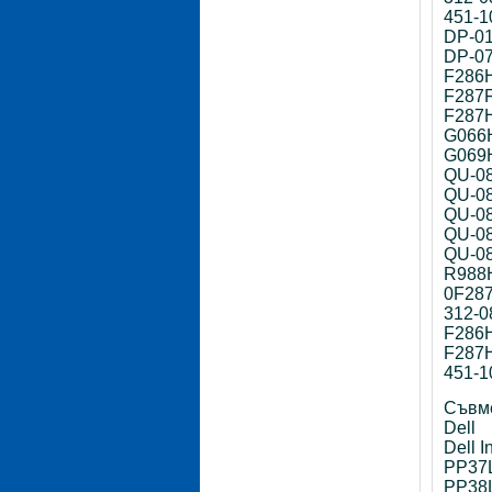
451-1
DP-0
DP-0
F286
F287
F287
G066
G069
QU-0
QU-0
QU-0
QU-0
QU-0
R988
0F28
312-0
F286
F287
451-
Съвме
Dell
Dell I
PP37
PP38