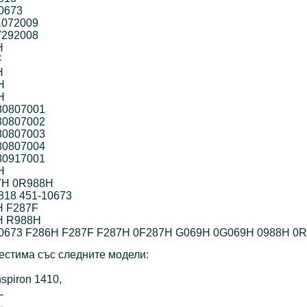
0673
1072009
7292008
H
F
H
H
H
80807001
80807002
80807003
80807004
80917001
H
7H 0R988H
818 451-10673
H F287F
H R988H
10673 F286H F287F F287H 0F287H G069H 0G069H 0988H 0
стима със следните модели:
nspiron 1410,
L
L