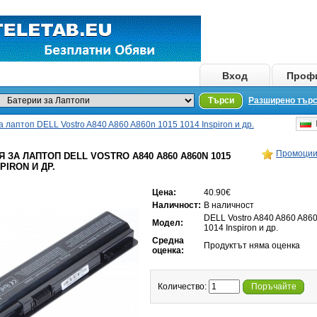
Начало
Вход
Проф
Търси
Разширено тър
Б
 лаптоп DELL Vostro A840 A860 A860n 1015 1014 Inspiron и др.
Промоци
 ЗА ЛАПТОП DELL VOSTRO A840 A860 A860N 1015
SPIRON И ДР.
Цена:
40.90€
Наличност:
В наличност
DELL Vostro A840 A860 A86
Модел:
1014 Inspiron и др.
Средна
Продуктът няма оценка
оценка:
Количество:
Поръчайте