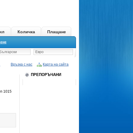
ил
Количка
Плащане
сене
ългарски
Евро
и
Връзка с нас
Карта на сайта
ПРЕПОРЪЧАНИ
0n 1015