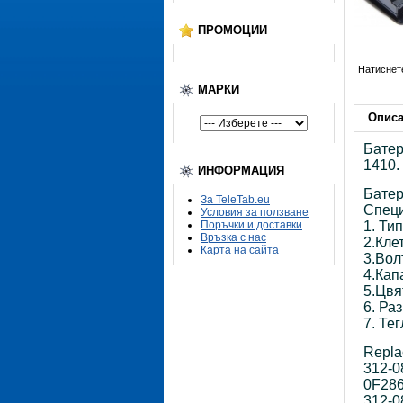
ПРОМОЦИИ
Натиснет
МАРКИ
Опис
Батер
1410.
ИНФОРМАЦИЯ
Батер
За TeleTab.eu
Спец
Условия за ползване
Поръчки и доставки
1. Тип
Връзка с нас
2.Кле
Карта на сайта
3.Вол
4.Кап
5.Цвя
6. Ра
7. Те
Repla
312-0
0F28
312-0