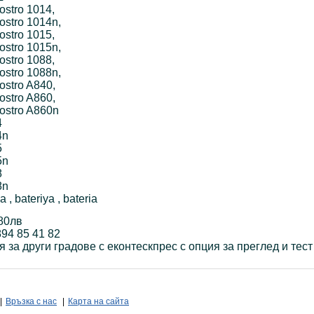
ostro 1014,
ostro 1014n,
ostro 1015,
ostro 1015n,
ostro 1088,
ostro 1088n,
ostro A840,
ostro A860,
Vostro A860n
4
4n
5
5n
8
8n
a , bateriya , bateria
80лв
94 85 41 82
 за други градове с еконтескпрес с опция за преглед и тест
|
Връзка с нас
|
Карта на сайта