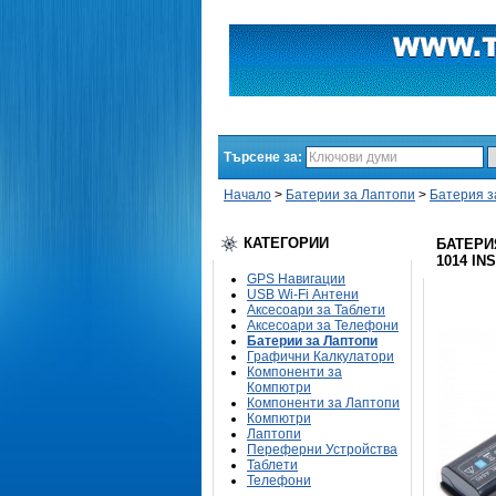
Търсене за:
Начало
>
Батерии за Лаптопи
>
Батерия за
КАТЕГОРИИ
БАТЕРИЯ
1014 IN
GPS Навигации
USB Wi-Fi Антени
Аксесоари за Таблети
Аксесоари за Телефони
Батерии за Лаптопи
Графични Калкулатори
Компоненти за
Компютри
Компоненти за Лаптопи
Компютри
Лаптопи
Переферни Устройства
Таблети
Телефони