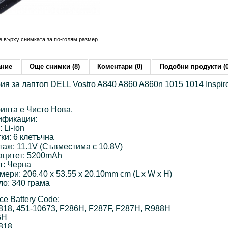
е върху снимката за по-голям размер
ание
Още снимки (8)
Коментари (0)
Подобни продукти (0
ия за лаптоп DELL Vostro A840 A860 A860n 1015 1014 Inspir
ията е Чисто Нова.
ификации:
: Li-ion
тки: 6 клетъчна
таж: 11.1V (Съвместима с 10.8V)
ацитет: 5200mAh
т: Черна
змери: 206.40 x 53.55 x 20.10mm cm (L x W x H)
гло: 340 грама
ce Battery Code:
818, 451-10673, F286H, F287F, F287H, R988H
6H
818