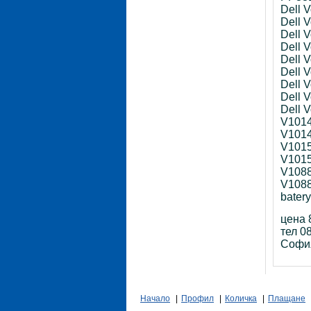
Dell V
Dell V
Dell V
Dell V
Dell V
Dell V
Dell V
Dell V
Dell 
V101
V101
V101
V101
V108
V108
batery
цена 
тел
08
София
Начало
|
Профил
|
Количка
|
Плащане