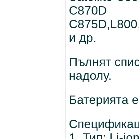
C870D
C875D,L800
и др.
Пълнят спис
надолу.
Батерията е
Спецификац
1. Тип: Li-io