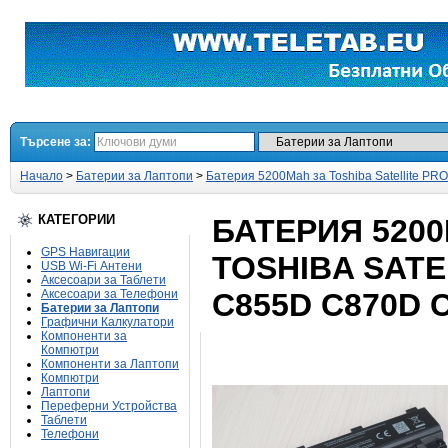
Търсене за:
Начало
>
Батерии за Лаптопи
>
Батерия 5200Mah за Toshiba Satellite P
КАТЕГОРИИ
БАТЕРИЯ 520
GPS Навигации
TOSHIBA SATE
USB Wi-Fi Антени
Аксесоари за Таблети
Аксесоари за Телефони
C855D C870D C
Батерии за Лаптопи
Графични Калкулатори
Компоненти за
Компютри
Компоненти за Лаптопи
Компютри
Лаптопи
Переферни Устройства
Таблети
Телефони