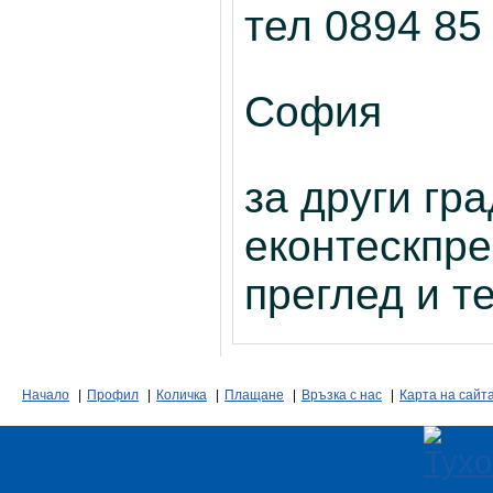
тел
0894 85
София
за други гр
еконтескпре
преглед и т
Начало
|
Профил
|
Количка
|
Плащане
|
Връзка с нас
|
Карта на сайт