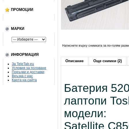
ПРОМОЦИИ
МАРКИ
Натиснете върху снимката за по-голям разм
ИНФОРМАЦИЯ
Описание
Още снимки (2)
За TeleTab.eu
Условия за ползване
Поръчки и доставки
Връзка с нас
Карта на сайта
Батерия 52
лаптопи Tos
модели:
Satellite C