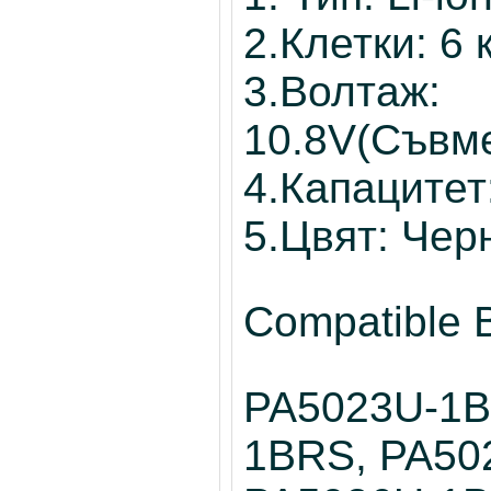
2.Клетки: 6
3.Волтаж:
10.8V(Съвме
4.Капаците
5.Цвят: Чер
Compatible B
PA5023U-1B
1BRS, PA50